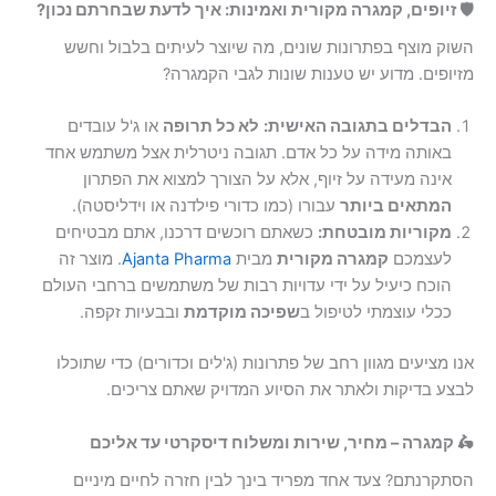
🛡️ זיופים, קמגרה מקורית ואמינות: איך לדעת שבחרתם נכון?
השוק מוצף בפתרונות שונים, מה שיוצר לעיתים בלבול וחשש
מזיופים. מדוע יש טענות שונות לגבי הקמגרה?
הבדלים בתגובה האישית:
לא כל תרופה
או ג'ל עובדים
באותה מידה על כל אדם. תגובה ניטרלית אצל משתמש אחד
אינה מעידה על זיוף, אלא על הצורך למצוא את הפתרון
המתאים ביותר
עבורו (כמו כדורי פילדנה או וידליסטה).
מקוריות מובטחת:
כשאתם רוכשים דרכנו, אתם מבטיחים
לעצמכם
קמגרה מקורית
מבית
Ajanta Pharma
. מוצר זה
הוכח כיעיל על ידי עדויות רבות של משתמשים ברחבי העולם
ככלי עוצמתי לטיפול ב
שפיכה מוקדמת
ובבעיות זקפה.
אנו מציעים מגוון רחב של פתרונות (ג'לים וכדורים) כדי שתוכלו
לבצע בדיקות ולאתר את הסיוע המדויק שאתם צריכים.
🛵 קמגרה – מחיר, שירות ומשלוח דיסקרטי עד אליכם
הסתקרנתם? צעד אחד מפריד בינך לבין חזרה לחיים מיניים